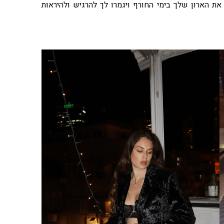
ת הארון שלך בימי החורף ויגמרו לך להרגיש ולהיראות