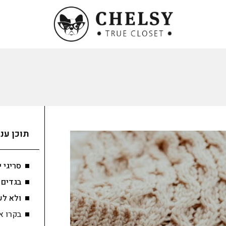
תוכן עני
סריגי 
בגדים 
ולא לש
בקרו א