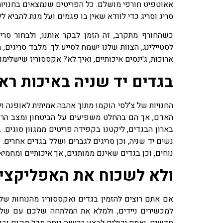
אאוטפיט חורפי מושלם. כל הפריטים שנמצאים בחנויות 
סריג וסריג כדי לוודא שאין בו פגמים ועל מנת להביא ל
כשהחורף מתקרב, זה הזמן לבקר אותנו, ולבחור סריג
לסטיילינג, הצוות שלנו ישמח לסייע לך. מלבד סריגים, 
ארוכות, ג'ינסים איכותיים, ואיך לא? אקססוריז שישלימו
בגדים יד שניה באיכות רא
החנויות של צ'לסי הוקמו מתוך אהבה אמיתית לאופנה 
האדם, אך הם בהחלט משפיעים על הביטחון ומצב הרוח
בארון הבגדים, ליקטנו בקפידה פריטים ממגוון סוגים. ב
נשים יד שניה, וכן סריגים לגברים ושלל בגדים אחרים. 
נוחים, וכן בגדים שאינם ממותגים, אך איכותיים ומחמיא
ולא לשכוח את האפליקצי
אם אתם רוצים להזמין בגדים ואקססוריז מהנוחות של ב
למכשירים ניידים, ולמלא את המלתחה שלכם עם שלל