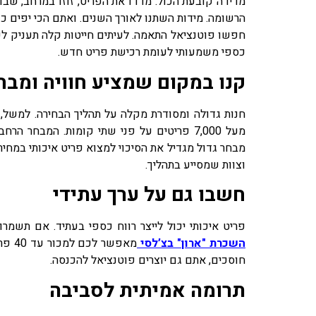
מדידה קובעת הכול. מדדו את הפריט, זוזו במרחב, שבו 
הרשומה. מידות השתנו לאורך השנים. ואתם הכי יפים כ
חפשו פוטנציאל התאמה. לעיתים חייטות קלה תעניק לפ
כספי משמעותי לעומת רכישת פריט חדש.
קנו במקום שמציע חוויה ומבח
חנות גדולה ומסודרת מקלה על תהליך הבחירה. למשל,
מעל 7,000 פריטים על פני שתי קומות. המבחר 
מבחר גדול מגדיל את הסיכוי למצוא פריט איכותי במחיר
וצוות שמסייע בתהליך.
חשבו גם על ערך עתידי
פריט איכותי יכול לייצר רווח כספי בעתיד. אם תשמרו 
השכרת "ארון" בצ’לסי
מאפש
חוסכים, אתם גם יוצרים פוטנציאל להכנסה.
תרומה אמיתית לסביבה