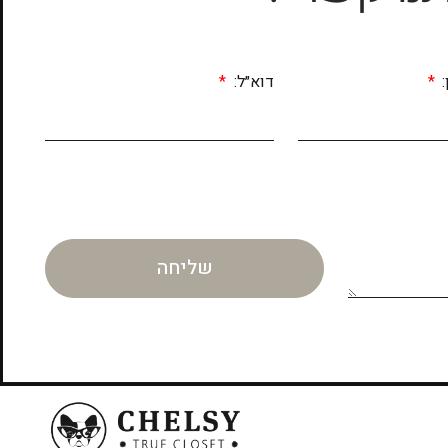
:
דוא״ל:
שליחה