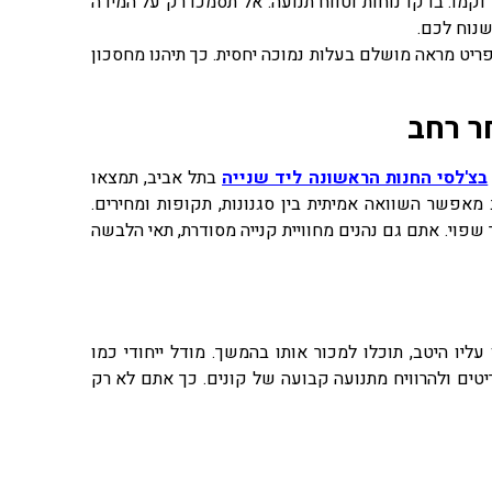
וקמו. בדקו נוחות וטווח תנועה. אל תסמכו רק על המידה
שנוח לכם.
ריט מראה מושלם בעלות נמוכה יחסית. כך תיהנו מחסכון
ר רחב
בצ'לסי החנות הראשונה ליד שנייה
בתל אביב, תמצאו
הרחב מאפשר השוואה אמיתית בין סגנונות, תקופות ומחירים.
 שפוי. אתם גם נהנים מחוויית קנייה מסודרת, תאי הלבשה
עליו היטב, תוכלו למכור אותו בהמשך. מודל ייחודי כמו
ר לכם למכור עד 40 פריטים ולהרוויח מתנועה קבועה של קונים. כך אתם לא רק